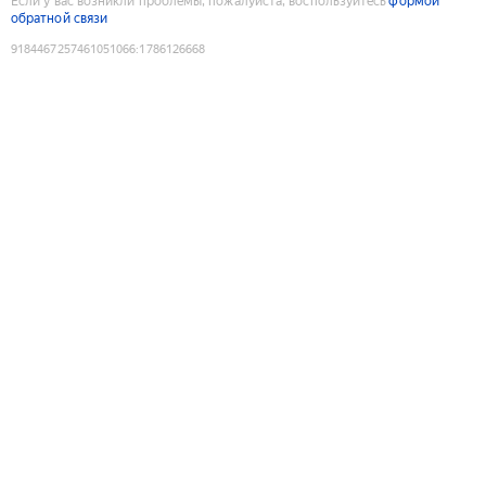
Если у вас возникли проблемы, пожалуйста, воспользуйтесь
формой
обратной связи
9184467257461051066
:
1786126668