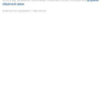
Если у вас возникли проблемы, пожалуйста, воспользуйтесь
формой
обратной связи
9185744721126359457
:
1786145704