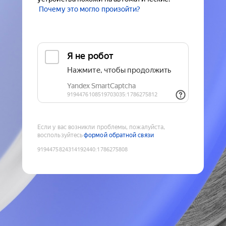
Почему это могло произойти?
Если у вас возникли проблемы, пожалуйста,
воспользуйтесь
формой обратной связи
9194475824314192440
:
1786275808