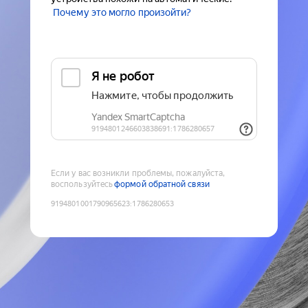
Почему это могло произойти?
Если у вас возникли проблемы, пожалуйста,
воспользуйтесь
формой обратной связи
9194801001790965623
:
1786280653