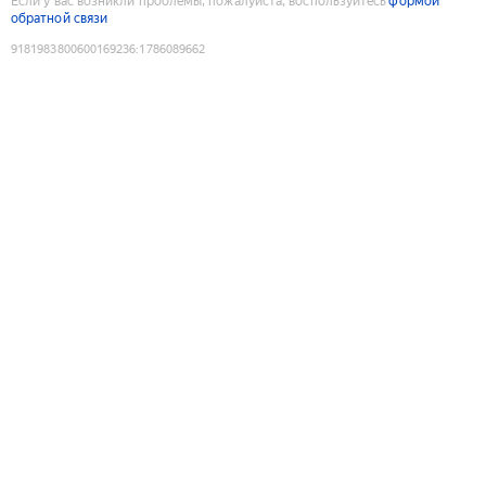
Если у вас возникли проблемы, пожалуйста, воспользуйтесь
формой
обратной связи
9181983800600169236
:
1786089662