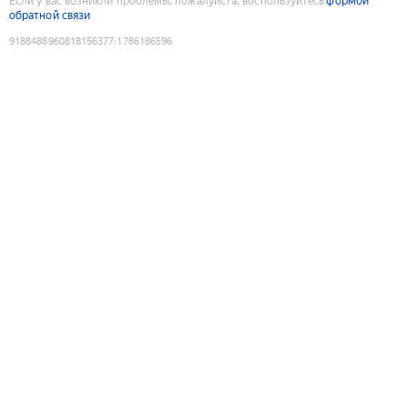
Если у вас возникли проблемы, пожалуйста, воспользуйтесь
формой
обратной связи
9188488960818156377
:
1786186596