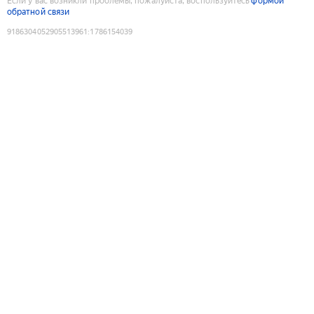
Если у вас возникли проблемы, пожалуйста, воспользуйтесь
формой
обратной связи
9186304052905513961
:
1786154039