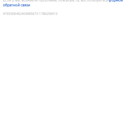
Если у вас возникли проблемы, пожалуйста, воспользуйтесь
формой
обратной связи
9193308462403685673
:
1786258413