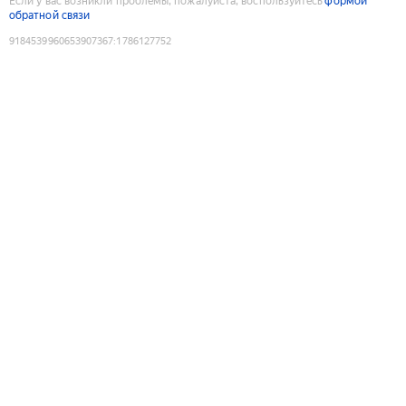
Если у вас возникли проблемы, пожалуйста, воспользуйтесь
формой
обратной связи
9184539960653907367
:
1786127752