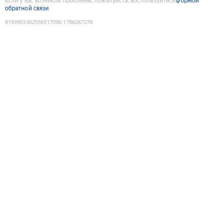
Если у вас возникли проблемы, пожалуйста, воспользуйтесь
формой
обратной связи
9193903302556517096
:
1786267276