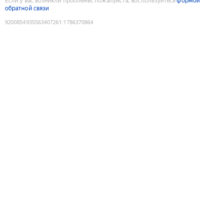
Если у вас возникли проблемы, пожалуйста, воспользуйтесь
формой
обратной связи
9200854935563407261
:
1786370864