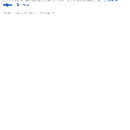
Если у вас возникли проблемы, пожалуйста, воспользуйтесь
формой
обратной связи
9180297543759304509
:
1786064535