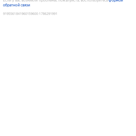
Если у вас возникли проблемы, пожалуйста, воспользуйтесь
формой
обратной связи
9195561841960159600
:
1786291991