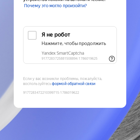
Почему это могло произойти?
Если у вас возникли проблемы, пожалуйста,
воспользуйтесь
формой обратной связи
9177283472210399715
:
1786019622