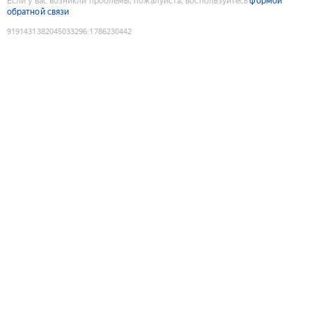
Если у вас возникли проблемы, пожалуйста, воспользуйтесь
формой
обратной связи
9191431382045033296
:
1786230442