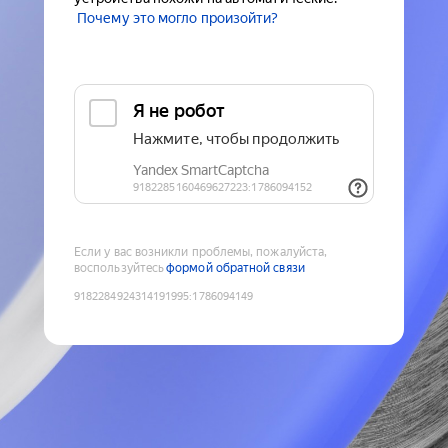
Почему это могло произойти?
Если у вас возникли проблемы, пожалуйста,
воспользуйтесь
формой обратной связи
9182284924314191995
:
1786094149