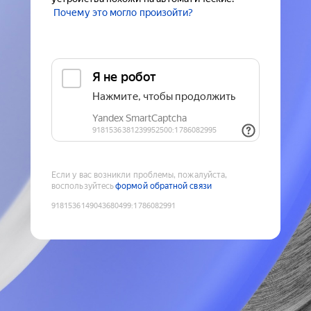
Почему это могло произойти?
Если у вас возникли проблемы, пожалуйста,
воспользуйтесь
формой обратной связи
9181536149043680499
:
1786082991