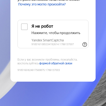
Почему это могло произойти?
Если у вас возникли проблемы, пожалуйста,
воспользуйтесь
формой обратной связи
9185160824617569875
:
1786137003