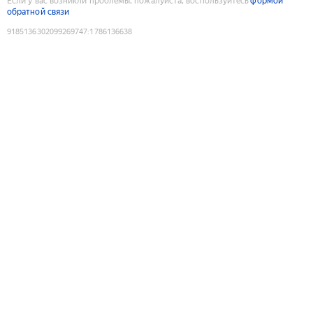
Если у вас возникли проблемы, пожалуйста, воспользуйтесь
формой
обратной связи
9185136302099269747
:
1786136638