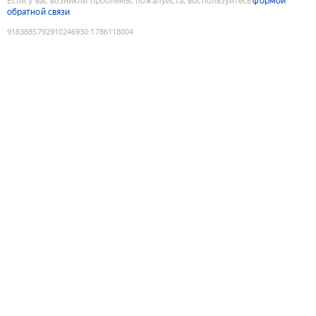
Если у вас возникли проблемы, пожалуйста, воспользуйтесь
формой
обратной связи
9183885792910246930
:
1786118004