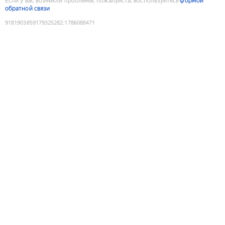
Если у вас возникли проблемы, пожалуйста, воспользуйтесь
формой
обратной связи
9181903859179325282
:
1786088471