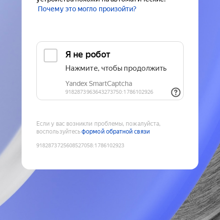
Почему это могло произойти?
Если у вас возникли проблемы, пожалуйста,
воспользуйтесь
формой обратной связи
9182873725608527058
:
1786102923