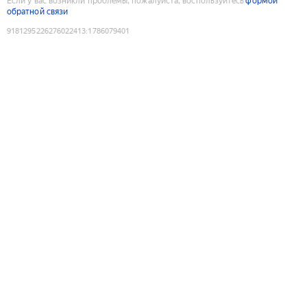
Если у вас возникли проблемы, пожалуйста, воспользуйтесь
формой
обратной связи
9181295226276022413
:
1786079401