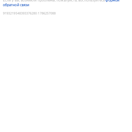
Если у вас возникли проблемы, пожалуйста, воспользуйтесь
формой
обратной связи
9193219548393376280
:
1786257088