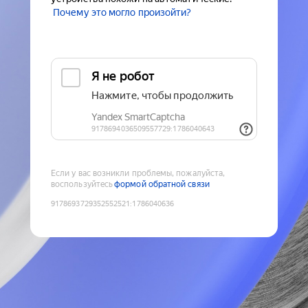
Почему это могло произойти?
Если у вас возникли проблемы, пожалуйста,
воспользуйтесь
формой обратной связи
9178693729352552521
:
1786040636