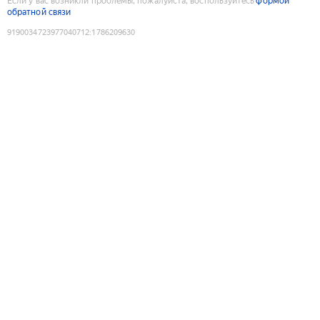
Если у вас возникли проблемы, пожалуйста, воспользуйтесь
формой
обратной связи
9190034723977040712
:
1786209630