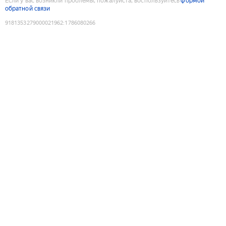
Если у вас возникли проблемы, пожалуйста, воспользуйтесь
формой
обратной связи
9181353279000021962
:
1786080266