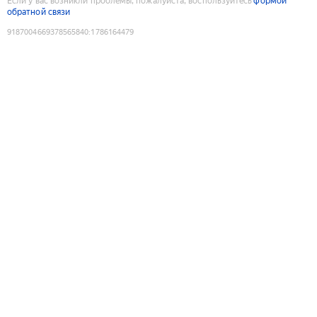
Если у вас возникли проблемы, пожалуйста, воспользуйтесь
формой
обратной связи
9187004669378565840
:
1786164479