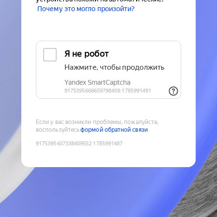
Почему это могло произойти?
Если у вас возникли проблемы, пожалуйста,
воспользуйтесь
формой обратной связи
9175395407338409552
:
1785991487