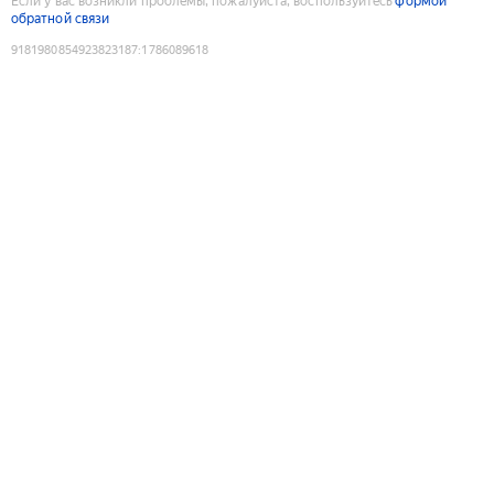
Если у вас возникли проблемы, пожалуйста, воспользуйтесь
формой
обратной связи
9181980854923823187
:
1786089618