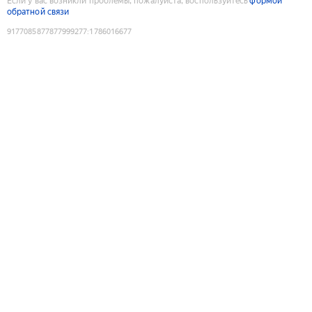
Если у вас возникли проблемы, пожалуйста, воспользуйтесь
формой
обратной связи
9177085877877999277
:
1786016677