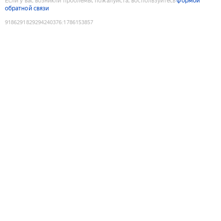
Если у вас возникли проблемы, пожалуйста, воспользуйтесь
формой
обратной связи
9186291829294240376
:
1786153857