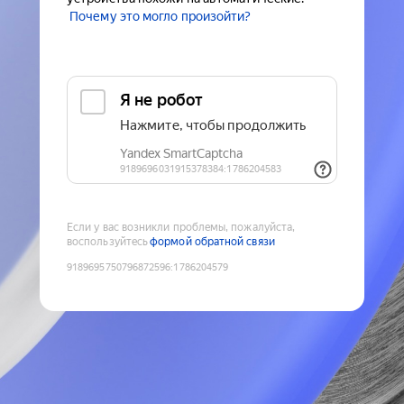
Почему это могло произойти?
Если у вас возникли проблемы, пожалуйста,
воспользуйтесь
формой обратной связи
9189695750796872596
:
1786204579