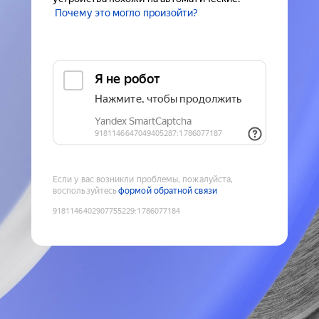
Почему это могло произойти?
Если у вас возникли проблемы, пожалуйста,
воспользуйтесь
формой обратной связи
9181146402907755229
:
1786077184