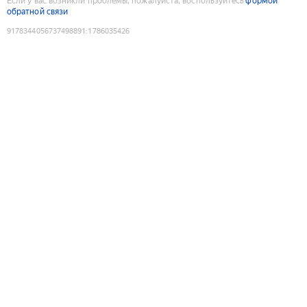
Если у вас возникли проблемы, пожалуйста, воспользуйтесь
формой
обратной связи
9178344056737498891
:
1786035426