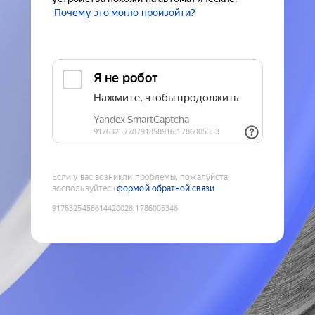
Почему это могло произойти?
Если у вас возникли проблемы, пожалуйста,
воспользуйтесь
формой обратной связи
9176325458614420028
:
1786005346