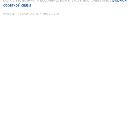
Если у вас возникли проблемы, пожалуйста, воспользуйтесь
формой
обратной связи
9200545850658129836
:
1786366258