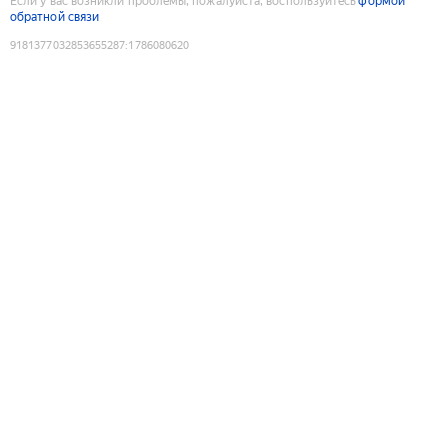
Если у вас возникли проблемы, пожалуйста, воспользуйтесь
формой
обратной связи
9181377032853655287
:
1786080620