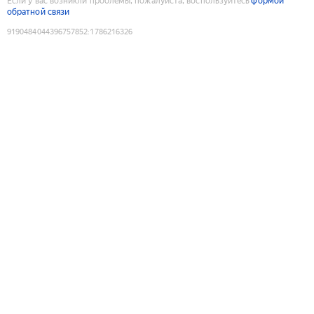
Если у вас возникли проблемы, пожалуйста, воспользуйтесь
формой
обратной связи
9190484044396757852
:
1786216326