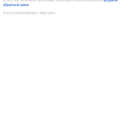
Если у вас возникли проблемы, пожалуйста, воспользуйтесь
формой
обратной связи
9194276254095380368
:
1786272834