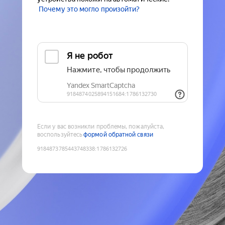
Почему это могло произойти?
Если у вас возникли проблемы, пожалуйста,
воспользуйтесь
формой обратной связи
9184873785443748338
:
1786132726