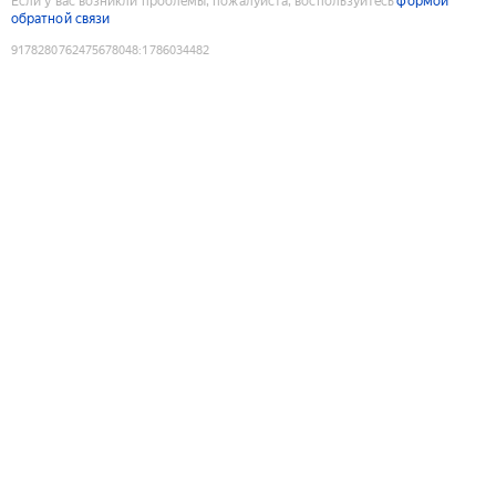
Если у вас возникли проблемы, пожалуйста, воспользуйтесь
формой
обратной связи
9178280762475678048
:
1786034482