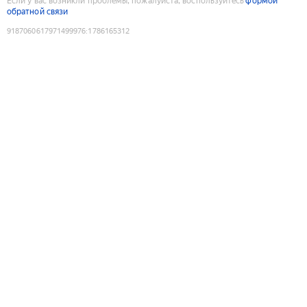
Если у вас возникли проблемы, пожалуйста, воспользуйтесь
формой
обратной связи
9187060617971499976
:
1786165312