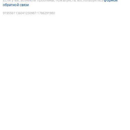
Если у вас возникли проблемы, пожалуйста, воспользуйтесь
формой
обратной связи
9195561136041230987
:
1786291980