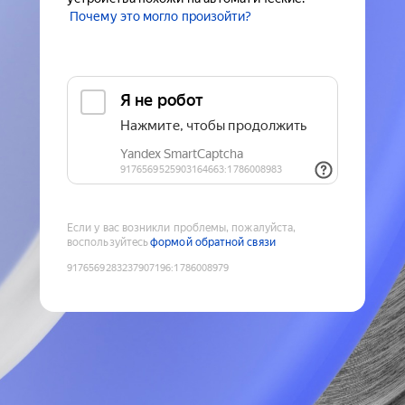
Почему это могло произойти?
Если у вас возникли проблемы, пожалуйста,
воспользуйтесь
формой обратной связи
9176569283237907196
:
1786008979