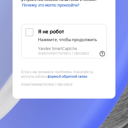
Почему это могло произойти?
Если у вас возникли проблемы, пожалуйста,
воспользуйтесь
формой обратной связи
9184074694967037845
:
1786120819