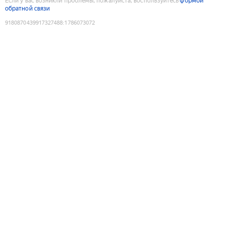
Если у вас возникли проблемы, пожалуйста, воспользуйтесь
формой
обратной связи
9180870439917327488
:
1786073072