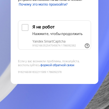
Почему это могло произойти?
Если у вас возникли проблемы, пожалуйста,
воспользуйтесь
формой обратной связи
9182166061832211589
:
1786092378