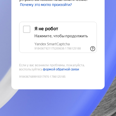
Почему это могло произойти?
Если у вас возникли проблемы, пожалуйста,
воспользуйтесь
формой обратной связи
9184367689918317970
:
1786125185