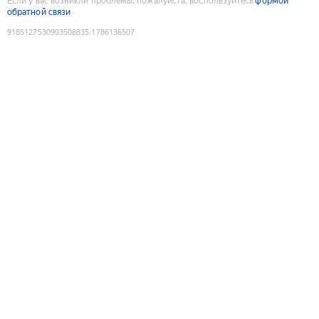
Если у вас возникли проблемы, пожалуйста, воспользуйтесь
формой
обратной связи
9185127530903508835
:
1786136507